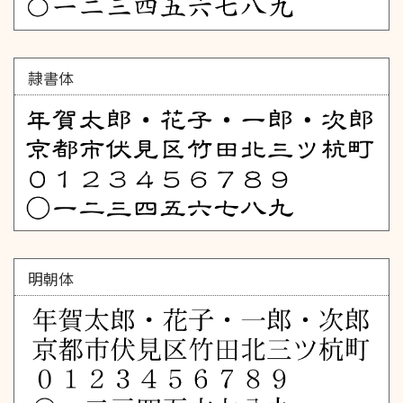
隷書体
明朝体